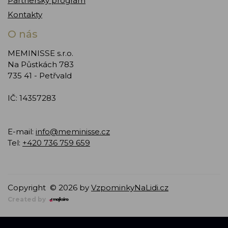
Partnerský program
Kontakty
O nás
MEMINISSE s.r.o.
Na Půstkách 783
735 41 - Petřvald
IČ: 14357283
E-mail:
info@meminisse.cz
Tel:
+420 736 759 659
Copyright © 2026 by
VzpominkyNaLidi.cz
Created by