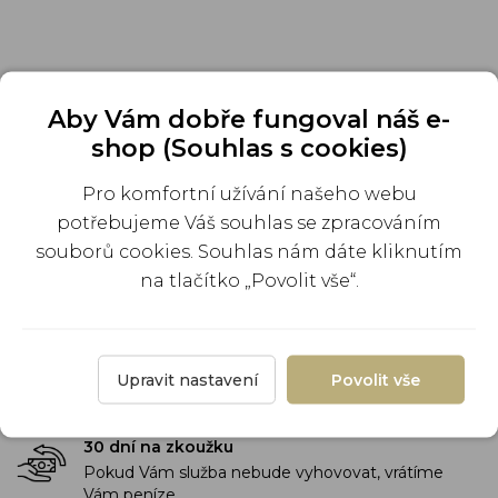
Aby Vám dobře fungoval náš e-
shop (Souhlas s cookies)
Doprava ZDARMA
Pro komfortní užívání našeho webu
Pro každý vyráběný QR památník získáte dopravu
potřebujeme Váš souhlas se zpracováním
ZDARMA
souborů cookies. Souhlas nám dáte kliknutím
Připravíme do 24 hodin
na tlačítko „Povolit vše“.
Gravírujeme Vaše QR památníky do 24 hodin od
zaplacení objednávky.
Kvalitní materiál
Upravit nastavení
Povolit vše
QR kódy jsou gravírované do speciální nerezové
oceli.
30 dní na zkoužku
Pokud Vám služba nebude vyhovovat, vrátíme
Vám peníze